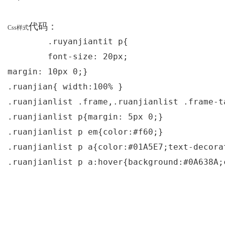
代码：
Css
样式
	.ruyanjiantit p{

	font-size: 20px;

margin: 10px 0;}

.ruanjian{ width:100% }

.ruanjianlist .frame,.ruanjianlist .frame-t
.ruanjianlist p{margin: 5px 0;}

.ruanjianlist p em{color:#f60;}

.ruanjianlist p a{color:#01A5E7;text-decora
.ruanjianlist p a:hover{background:#0A638A;